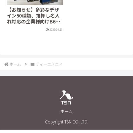
【お知らせ】多彩なデザ
イン50種類、箔押し名入
れ対応の企業様向けB6卓
上カレンダー500部＠589
2025.06.19
円で登場！
ホーム
ティーエスエヌ
ホーム
Copyright TSN CO.,LTD.