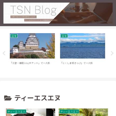
日常
日常
日
「三宮・姫路1dayチケット」で一人旅
「とくしま好きっぷ」で一人旅
京都
ティーエスエヌ
ティーエスエヌ
ティーエスエヌ