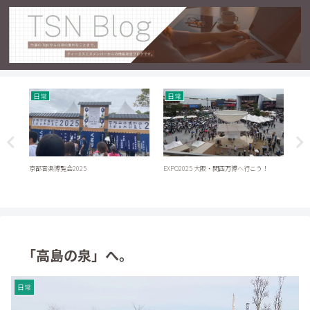
日常
日常
日
京都音楽博覧会2025
EXPO2025 大阪・関西万博へ行こう！
大屋
「高島の泉」へ。
日常