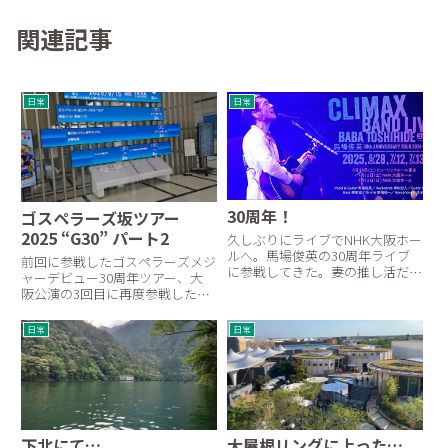
関連記事
日常
日常
30周年！
ゴスペラーズ坂ツアー
2025 “G30” パート2
久しぶりにライブでNHK大阪ホー
ルへ。馬場俊英の30周年ライブ
前回に参戦したゴスペラーズメジ
に参戦してきた。妻の推し活だ。
ャーデビュー30周年ツアー、大
20年来のファンなのだ。地下鉄
阪公演の3回目に再度参戦した。
谷町四丁目駅からNHK大阪放送局
会場はまたグランキューブ大阪
へ向かったが、すごい人混み。ラ
だ！今回は前から14列目の席だ
日常
日常
イブの人にしては多いような気が
ったが、右の一番端っこだったの
する。どうやら参議院選挙で...
で期待はしていなかった。会場に
1時間くらい前に到着。近くの駐
車...
下北にて…
大屋根リングに上った…