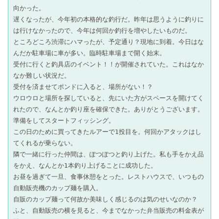
向かった。
遅くなったが、今年初の本格的な釣行だ。昨年は思うように釣りに
は行けなかったので、今年は何回か釣行を増やしたいものだ。
ところどころ渋滞にハマったが、予定通り？現地に到着。今日はな
んだか駐車場に車が多い。臨時駐車場まで開く始末。
受付に行くと釣具店のイベント！！が開催されていた。これはなか
なか難しい状況だ。
受付を済ませてポンドに入ると、場所がない！？
ウロウロと場所を探していると、先にいた方がスペースを開けてく
れたので、なんとか釣り座を確保できた。ありがとうございます。
準備をしてスタートフィッシング。
この日のために買ってきたルアーで1投目を。何回かアタックはし
てくれるが乗らない。
隣で一緒に行った仲間は、ぽつぽつと釣り上げた。私も手をかえ品
をかえ、なんとか1本釣り上げることに成功した。
お昼を過ぎて一旦、食事休憩をとった。レストハウスで、いつもの
自動販売機のカップ麺を購入。
自販のカップ麺って何故か美味しく感じるのは気のせいなのか？
ふと、自動販売の横を見ると、今までなかった弁当販売の料金表が