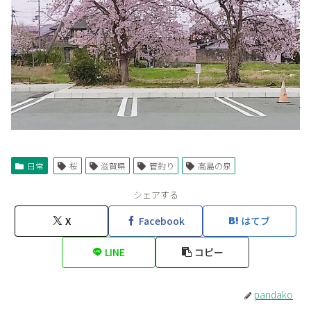
日常
桜
滋賀県
管釣り
高島の泉
シェアする
X
Facebook
はてブ
LINE
コピー
pandako