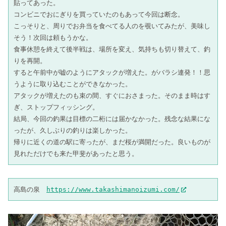
貼ってあった。
コンビニでおにぎりを買っていたのもあって今回は断念。
こっそりと、周りでお弁当を食べてる人のを覗いてみたが、美味し
そう！次回は頼もうかな。
食事休憩を終えて後半戦は、場所を変え、気持ちも切り替えて、釣
りを再開。
すると午前中が嘘のようにアタックが増えた。がバラシ連発！！思
うように取り込むことができなかった。
アタックが増えたのも束の間、すぐにおさまった。そのまま時はす
ぎ、ストップフィッシング。
結局、今回の釣果は目標の二桁には届かなかった。残念な結果にな
ったが、久しぶりの釣りは楽しかった。
帰りに近くの道の駅に寄ったが、まだ桜が満開だった。良いものが
見れただけでも来た甲斐があったと思う。
高島の泉　
https://www.takashimanoizumi.com/