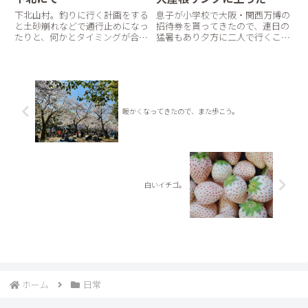
下北山村。釣りに行く計画をする
息子が小学校で大阪・関西万博の
と土砂崩れなどで通行止めになっ
招待券を貰ってきたので、連日の
たりと、何かとタイミングが合わ
猛暑もあり夕方に二人で行くこと
ず、今回数年ぶりに行くことにな
になった。開催前は不評だったが
った。計画したのが遅くボートの
その頃から興味があり必ず行きた
予約が取れないと思ったが、奇跡
いと思っていた。今や万博の人気
的に七色ダムで予約が取れた。当
はすさまじく混雑していると聞い
日、あまり眠れなかったが、な
ていたのと、息子が並ぶことが
ん...
苦...
暖かくなってきたので、また歩こう。
白いイチゴ。
ホーム
日常